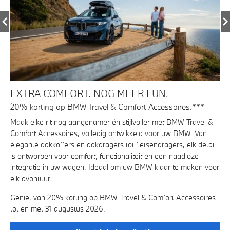
E
EXTRA COMFORT. NOG MEER FUN.
V
20% korting op BMW Travel & Comfort Accessoires.***
Gr
Maak elke rit nog aangenamer én stijlvoller met BMW Travel &
Pe
k.
Comfort Accessoires, volledig ontwikkeld voor uw BMW. Van
24/
*.
elegante dakkoffers en dakdragers tot fietsendragers, elk detail
Eu
g
is ontworpen voor comfort, functionaliteit en een naadloze
on
integratie in uw wagen. Ideaal om uw BMW klaar te maken voor
*V
elk avontuur.
Geniet van 20% korting op BMW Travel & Comfort Accessoires
rd
tot en met 31 augustus 2026.